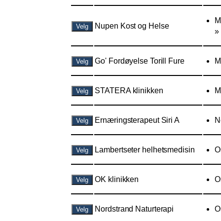
M
Nupen Kost og Helse
Velg
»
Go' Fordøyelse Torill Fure
M
Velg
STATERA klinikken
M
Velg
Ernæringsterapeut Siri A
N
Velg
Lambertseter helhetsmedisin
O
Velg
OK klinikken
O
Velg
Nordstrand Naturterapi
O
Velg