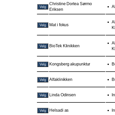
Christine Dortea Sørmo
A
Velg
Eriksen
A
Mat i fokus
Velg
K
A
BioTek Klinikken
Velg
K
Kongsberg akupunktur
B
Velg
Alfaklinikken
B
Velg
Linda Odinsen
I
Velg
Helsadi as
I
Velg