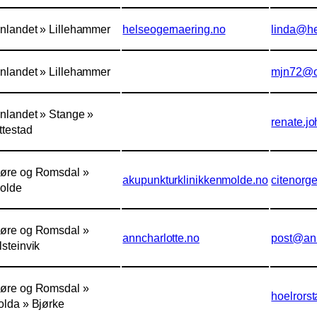
nnlandet » Lillehammer
helseogernaering.no
linda@he
nnlandet » Lillehammer
mjn72@o
nnlandet » Stange »
renate.
ttestad
øre og Romsdal »
akupunkturklinikkenmolde.no
citenorg
olde
øre og Romsdal »
anncharlotte.no
post@ann
lsteinvik
øre og Romsdal »
hoelrors
olda » Bjørke