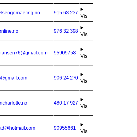
lseogernaering.no
915 63 237
Vis
nline.no
976 32 398
Vis
johansen76@gmail.com
95909758
Vis
e@gmail.com
906 24 270
Vis
charlotte.no
480 17 927
Vis
tad@hotmail.com
90955661
Vis