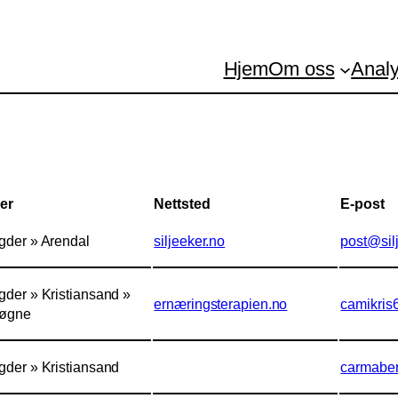
Hjem
Om oss
Analy
er
Nettsted
E-post
gder » Arendal
siljeeker.no
post@sil
gder » Kristiansand »
ernæringsterapien.no
camikris
øgne
gder » Kristiansand
carmabe