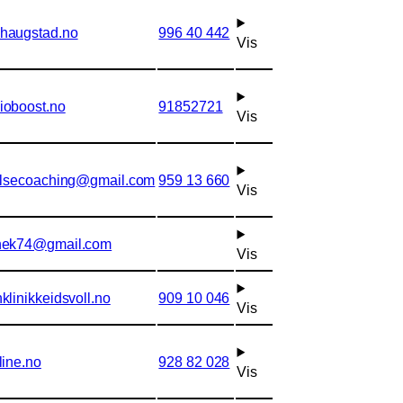
haugstad.no
996 40 442
Vis
ioboost.no
91852721
Vis
elsecoaching@gmail.com
959 13 660
Vis
nek74@gmail.com
Vis
klinikkeidsvoll.no
909 10 046
Vis
line.no
928 82 028
Vis