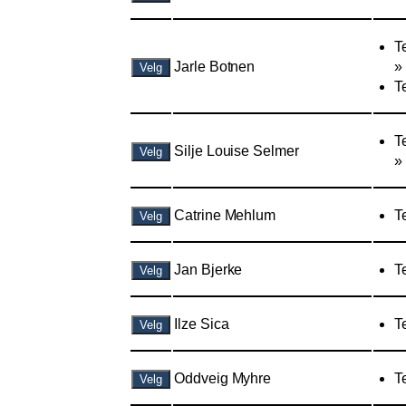
T
Jarle Botnen
»
Velg
T
T
Silje Louise Selmer
Velg
»
Catrine Mehlum
T
Velg
Jan Bjerke
T
Velg
Ilze Sica
T
Velg
Oddveig Myhre
T
Velg