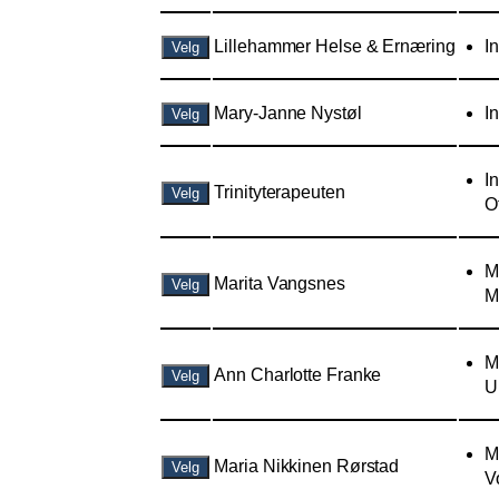
Lillehammer Helse & Ernæring
I
Velg
Mary-Janne Nystøl
I
Velg
I
Trinityterapeuten
Velg
O
M
Marita Vangsnes
Velg
M
M
Ann Charlotte Franke
Velg
U
M
Maria Nikkinen Rørstad
Velg
V