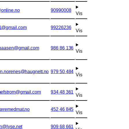
online.no
90990008
Vis
81@gmail.com
99226236
Vis
.baasen@gmail.com
986 86 136
Vis
in.norenes@haugnett.no
979 50 484
Vis
hefstrom@gmail.com
934 48 361
Vis
keremedmat.no
452 46 845
Vis
en@lyse.net
909 68 661