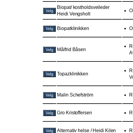
Biopat/ kostholdsveileder
O
Velg
Heidi Vengsholt
Biopatklinikken
O
Velg
R
Målfrid Båsen
Velg
A
R
Topazklinikken
Velg
V
Malin Schefström
R
Velg
Gro Kristoffersen
R
Velg
Alternativ helse / Heidi Kilen
R
Velg