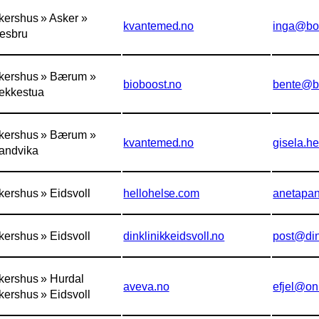
kershus » Asker »
kvantemed.no
inga@bo
esbru
kershus » Bærum »
bioboost.no
bente@b
ekkestua
kershus » Bærum »
kvantemed.no
gisela.h
andvika
kershus » Eidsvoll
hellohelse.com
anetapa
kershus » Eidsvoll
dinklinikkeidsvoll.no
post@din
kershus » Hurdal
aveva.no
efjel@on
kershus » Eidsvoll