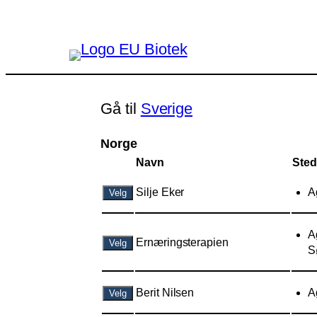
Hopp
til
innhold
Gå til
Sverige
Norge
Navn
Sted
Silje Eker
A
Velg
A
Ernæringsterapien
Velg
S
Berit Nilsen
A
Velg