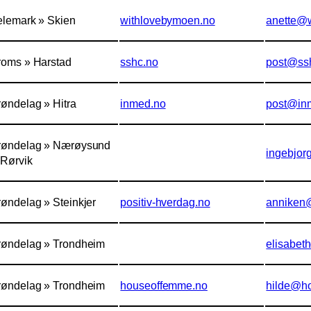
elemark » Skien
withlovebymoen.no
anette@
roms » Harstad
sshc.no
post@ss
røndelag » Hitra
inmed.no
post@in
røndelag » Nærøysund
ingebjor
 Rørvik
røndelag » Steinkjer
positiv-hverdag.no
anniken@
røndelag » Trondheim
elisabe
røndelag » Trondheim
houseoffemme.no
hilde@h