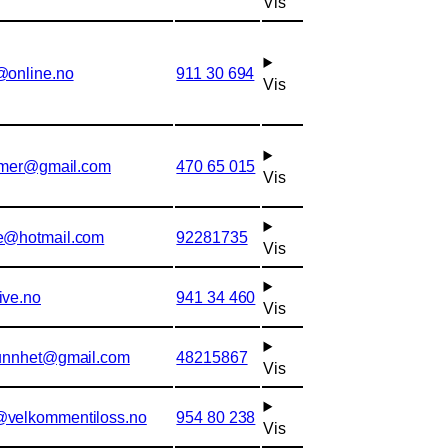
Vis
@online.no
911 30 694
Vis
selmer@gmail.com
470 65 015
Vis
e@hotmail.com
92281735
Vis
ive.no
941 34 460
Vis
sunnhet@gmail.com
48215867
Vis
@velkommentiloss.no
954 80 238
Vis