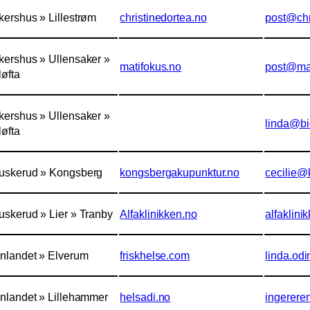
kershus » Lillestrøm
christinedortea.no
post@chr
kershus » Ullensaker »
matifokus.no
post@mat
løfta
kershus » Ullensaker »
linda@bi
løfta
uskerud » Kongsberg
kongsbergakupunktur.no
cecilie@
uskerud » Lier » Tranby
Alfaklinikken.no
alfaklin
nnlandet » Elverum
friskhelse.com
linda.od
nnlandet » Lillehammer
helsadi.no
ingerere