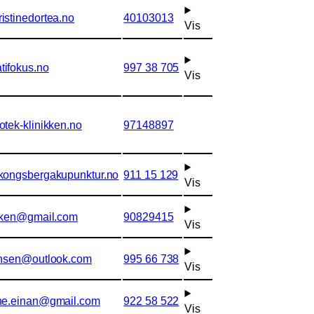
istinedortea.no
40103013
Vis
ifokus.no
997 38 705
Vis
otek-klinikken.no
97148897
kongsbergakupunktur.no
911 15 129
Vis
ikken@gmail.com
90829415
Vis
insen@outlook.com
995 66 738
Vis
ne.einan@gmail.com
922 58 522
Vis