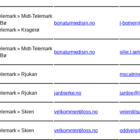
elemark » Midt-Telemark
 Bø
bonaturmedisin.no
j-botnen
elemark » Kragerø
elemark » Midt-Telemark
bonaturmedisin.no
silje.l.
 Bø
elemark » Rjukan
mscatrin
elemark » Rjukan
janbjerke.no
janbje@l
elemark » Skien
velkommentiloss.no
veientil
elemark » Skien
velkommentiloss.no
oddveig