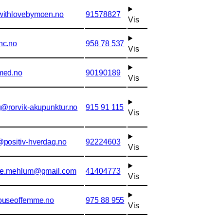
withlovebymoen.no
91578827
Vis
hc.no
958 78 537
Vis
med.no
90190189
Vis
g@rorvik-akupunktur.no
915 91 115
Vis
positiv-hverdag.no
92224603
Vis
the.mehlum@gmail.com
41404773
Vis
ouseoffemme.no
975 88 955
Vis