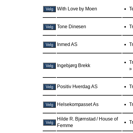
With Love by Moen
T
Velg
Tone Dinesen
T
Velg
Inmed AS
T
Velg
T
Ingebjørg Brekk
Velg
»
Positiv Hverdag AS
T
Velg
Helsekompasset As
T
Velg
Hilde R. Bjørnstad / House of
T
Velg
Femme