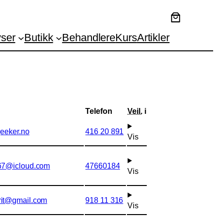
ser
Butikk
Behandlere
Kurs
Artikler
Telefon
Veil.
i
jeeker.no
416 20 891
Vis
67@icloud.com
47660184
Vis
rit@gmail.com
918 11 316
Vis