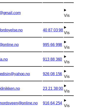
@gmail.com
Vis
fordoyelse.no
40 87 03 98
Vis
@online.no
995 66 998
Vis
ia.no
913 88 360
Vis
medisin@yahoo.no
926 08 156
Vis
linikken.no
23 21 38 00
Vis
.nordsveen@online.no
916 64 254
Vis