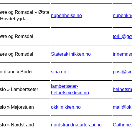
øre og Romsdal » Ørsta
nupenhelse.no
nupenkh
 Hovdebygda
øre og Romsdal
torill@go
øre og Romsdal
Stateraklinikken.no
trinemns
ordland » Bodø
siria.no
post@sir
lambertseter-
slo » Lambertseter
helhets
helhetsmedisin.no
slo » Majorstuen
okklinikken.no
mail@okk
slo » Nordstrand
nordstrandnaturterapi.no
Cathrine