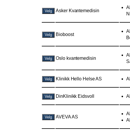
A
Asker Kvantemedisin
Velg
N
A
Bioboost
Velg
B
A
Oslo kvantemedisin
Velg
S
Klinikk Hello Helse AS
A
Velg
DinKlinikk Eidsvoll
A
Velg
A
AVEVA AS
Velg
A