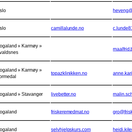
slo
heveng@
slo
camillalunde.no
c.lunde
ogaland » Karmøy »
maalfrid
valdsnes
ogaland » Karmøy »
topazklinikken.no
anne.kar
ormedal
ogaland » Stavanger
livebetter.no
malin.sc
ogaland
friskeremedmat.no
gro@fris
ogaland
selvhjelpskurs.com
heidi.kil