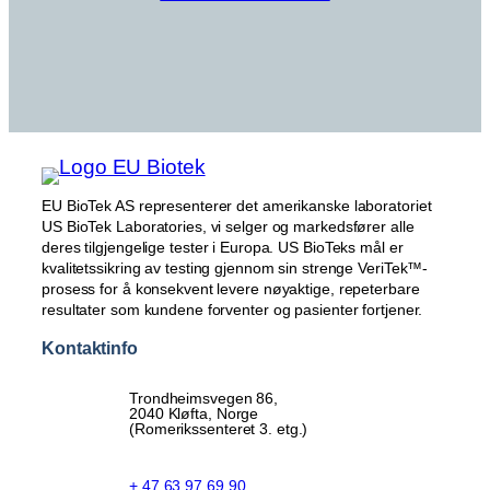
EU BioTek AS representerer det amerikanske laboratoriet
US BioTek Laboratories, vi selger og markedsfører alle
deres tilgjengelige tester i Europa. US BioTeks mål er
kvalitetssikring av testing gjennom sin strenge VeriTek™-
prosess for å konsekvent levere nøyaktige, repeterbare
resultater som kundene forventer og pasienter fortjener.
Kontaktinfo
Trondheimsvegen 86,
2040 Kløfta, Norge
(Romerikssenteret 3. etg.)
+ 47 63 97 69 90