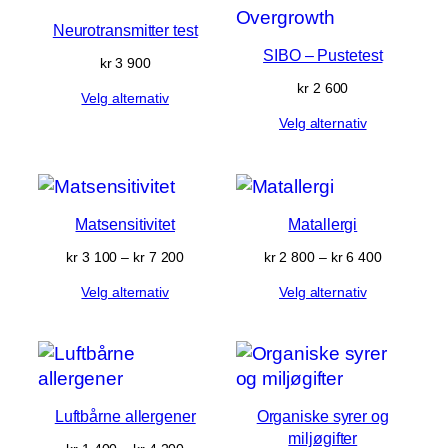
Neurotransmitter test
SIBO – Pustetest
kr
3 900
kr
2 600
Velg alternativ
Velg alternativ
Matsensitivitet
Matallergi
Prisområde:
Prisområd
kr
3 100
–
kr
7 200
kr
2 800
–
kr
6 400
kr 3 100
kr 2 800
Velg alternativ
Velg alternativ
til
til
kr 7 200
kr 6 400
Luftbårne allergener
Organiske syrer og
miljøgifter