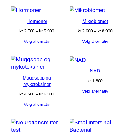
Hormoner
Mikrobiomet
Prisområde:
Prisområd
kr
2 700
–
kr
5 900
kr
2 600
–
kr
8 900
kr 2 700
kr 2 600
Velg alternativ
Velg alternativ
til
til
kr 5 900
kr 8 900
NAD
Muggsopp og
kr
1 800
mykotoksiner
Velg alternativ
Prisområde:
kr
4 500
–
kr
6 500
kr 4 500
Velg alternativ
til
kr 6 500