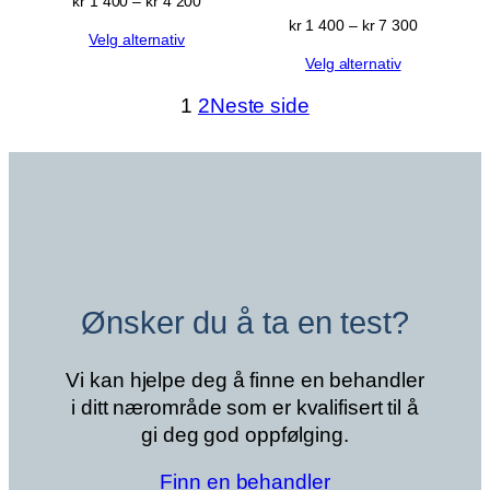
Prisområde:
kr
1 400
–
kr
4 200
kr 1 400
Prisområd
kr
1 400
–
kr
7 300
Velg alternativ
til
kr 1 400
kr 4 200
Velg alternativ
til
kr 7 300
1
2
Neste side
Ønsker du å ta en test?
Vi kan hjelpe deg å finne en behandler
i ditt nærområde som er kvalifisert til å
gi deg god oppfølging.
Finn en behandler