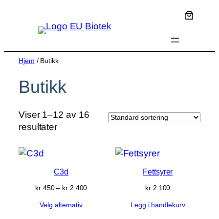
Hopp
til
innhold
Hjem
/ Butikk
Butikk
Viser 1–12 av 16
resultater
C3d
Fettsyrer
Prisområde:
kr
450
–
kr
2 400
kr
2 100
kr 450
Velg alternativ
Legg i handlekurv
til
kr 2 400