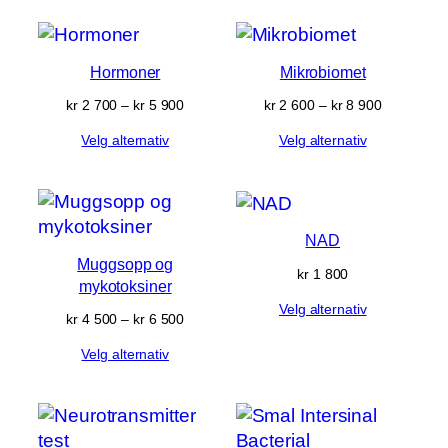
Hormoner
Mikrobiomet
Prisområde:
Prisområd
kr
2 700
–
kr
5 900
kr
2 600
–
kr
8 900
kr 2 700
kr 2 600
Velg alternativ
Velg alternativ
til
til
kr 5 900
kr 8 900
NAD
Muggsopp og
kr
1 800
mykotoksiner
Velg alternativ
Prisområde:
kr
4 500
–
kr
6 500
kr 4 500
Velg alternativ
til
kr 6 500