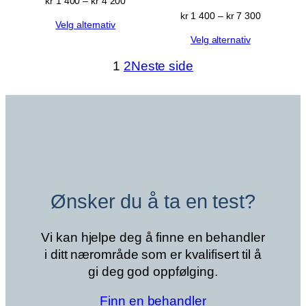
Prisområde:
kr
1 400
–
kr
4 200
kr 1 400
Prisområd
kr
1 400
–
kr
7 300
Velg alternativ
til
kr 1 400
kr 4 200
Velg alternativ
til
kr 7 300
1
2
Neste side
Ønsker du å ta en test?
Vi kan hjelpe deg å finne en behandler
i ditt nærområde som er kvalifisert til å
gi deg god oppfølging.
Finn en behandler