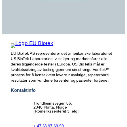
EU BioTek AS representerer det amerikanske laboratoriet
US BioTek Laboratories, vi selger og markedsfører alle
deres tilgjengelige tester i Europa. US BioTeks mål er
kvalitetssikring av testing gjennom sin strenge VeriTek™-
prosess for å konsekvent levere nøyaktige, repeterbare
resultater som kundene forventer og pasienter fortjener.
Kontaktinfo
Trondheimsvegen 86,
2040 Kløfta, Norge
(Romerikssenteret 3. etg.)
+ 47 63 97 69 90