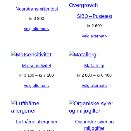
Neurotransmitter test
SIBO – Pustetest
kr
3 900
kr
2 600
Velg alternativ
Velg alternativ
Matsensitivitet
Matallergi
Prisområde:
Prisområd
kr
3 100
–
kr
7 200
kr
2 800
–
kr
6 400
kr 3 100
kr 2 800
Velg alternativ
Velg alternativ
til
til
kr 7 200
kr 6 400
Luftbårne allergener
Organiske syrer og
miljøgifter