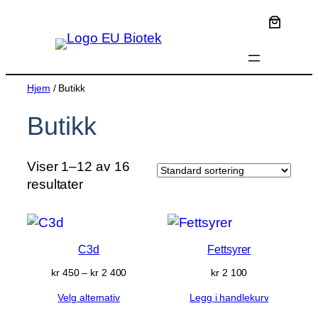
Hopp
til
innhold
Hjem
/ Butikk
Butikk
Viser 1–12 av 16
resultater
C3d
Fettsyrer
Prisområde:
kr
450
–
kr
2 400
kr
2 100
kr 450
Velg alternativ
Legg i handlekurv
til
kr 2 400