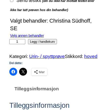
Send testkit
(om du ikke har mottatt testkit eller
5
ikke har tatt prøven hos din behandler)
Valgt behandler:
Christina Südhoff,
9
SE
0
0
Velg annen behandler
H
Legg i handlekurv
o
r
Kategori:
Urin- / spyttprøve
Stikkord:
hoved
m
Del dette:
o
Mer
n
e
r
Tilleggsinformasjon
a
n
t
Tilleggsinformasjon
a