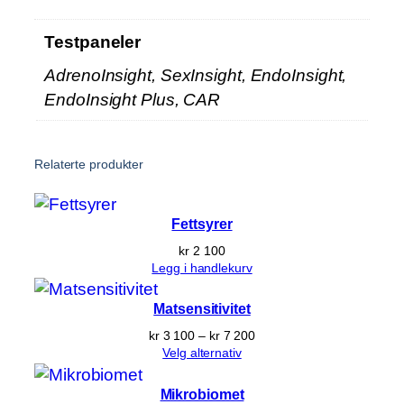
l
Testpaneler
l
AdrenoInsight, SexInsight, EndoInsight,
EndoInsight Plus, CAR
Relaterte produkter
Fettsyrer
kr
2 100
Legg i handlekurv
Matsensitivitet
Prisområde:
kr
3 100
–
kr
7 200
kr 3 100
Velg alternativ
til
kr 7 200
Mikrobiomet