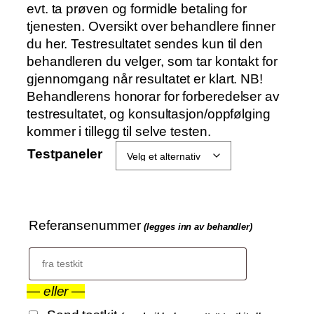
r
evt. ta prøven og formidle betaling for
å
tjenesten. Oversikt over behandlere finner
d
du her. Testresultatet sendes kun til den
e
behandleren du velger, som tar kontakt for
:
gjennomgang når resultatet er klart. NB!
k
Behandlerens honorar for forberedelser av
r
testresultatet, og konsultasjon/oppfølging
kommer i tillegg til selve testen.
2
Testpaneler
7
0
0
Referansenummer
(legges inn av behandler)
t
i
l
k
—
eller
—
r