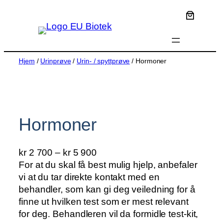
Hopp
til
innhold
Hjem
/
Urinprøve
/
Urin- / spyttprøve
/ Hormoner
Hormoner
P
kr
2 700
–
kr
5 900
r
For at du skal få best mulig hjelp, anbefaler
i
vi at du tar direkte kontakt med en
s
behandler, som kan gi deg veiledning for å
o
finne ut hvilken test som er mest relevant
m
for deg. Behandleren vil da formidle test-kit,