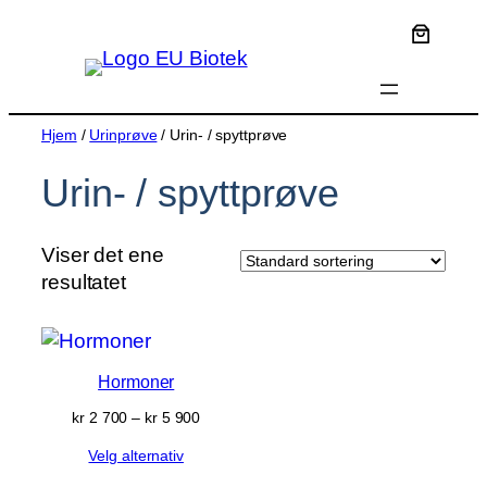
Hopp
til
innhold
Hjem
/
Urinprøve
/ Urin- / spyttprøve
Urin- / spyttprøve
Viser det ene
resultatet
Hormoner
Prisområde:
kr
2 700
–
kr
5 900
kr 2 700
Velg alternativ
til
kr 5 900