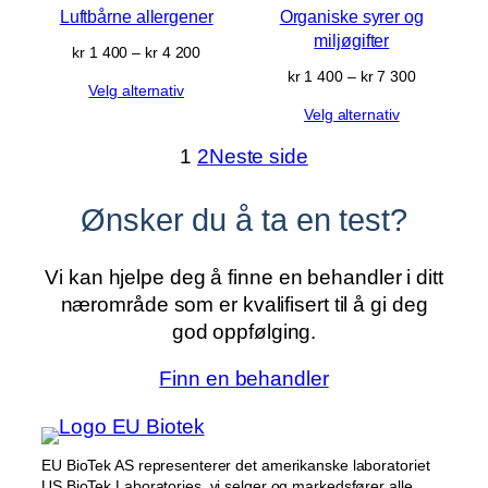
Luftbårne allergener
Organiske syrer og
miljøgifter
Prisområde:
kr
1 400
–
kr
4 200
kr 1 400
Prisområd
kr
1 400
–
kr
7 300
Velg alternativ
til
kr 1 400
kr 4 200
Velg alternativ
til
kr 7 300
1
2
Neste side
Ønsker du å ta en test?
Vi kan hjelpe deg å finne en behandler i ditt
nærområde som er kvalifisert til å gi deg
god oppfølging.
Finn en behandler
EU BioTek AS representerer det amerikanske laboratoriet
US BioTek Laboratories, vi selger og markedsfører alle