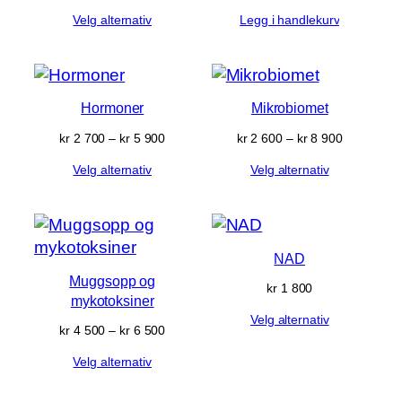
kr 450
Velg alternativ
Legg i handlekurv
til
kr 2 400
Hormoner
Mikrobiomet
Prisområde:
Prisområd
kr
2 700
–
kr
5 900
kr
2 600
–
kr
8 900
kr 2 700
kr 2 600
Velg alternativ
Velg alternativ
til
til
kr 5 900
kr 8 900
NAD
Muggsopp og
kr
1 800
mykotoksiner
Velg alternativ
Prisområde:
kr
4 500
–
kr
6 500
kr 4 500
Velg alternativ
til
kr 6 500