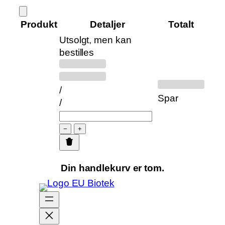
Hopp
til
Produkt
Detaljer
Totalt
innhold
Utsolgt, men kan
Produkter
bestilles
Tidligere
Rabattert
i
pris:
pris:
handlekurven
/
Spar
/
−
+
Din handlekurv er tom.