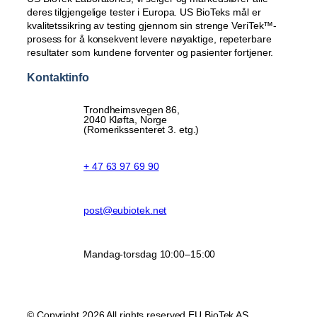
deres tilgjengelige tester i Europa. US BioTeks mål er
kvalitetssikring av testing gjennom sin strenge VeriTek™-
prosess for å konsekvent levere nøyaktige, repeterbare
resultater som kundene forventer og pasienter fortjener.
Kontaktinfo
Trondheimsvegen 86,
2040 Kløfta, Norge
(Romerikssenteret 3. etg.)
+ 47 63 97 69 90
post@eubiotek.net
Mandag-torsdag 10:00–15:00
© Copyright 2026 All rights reserved EU BioTek AS