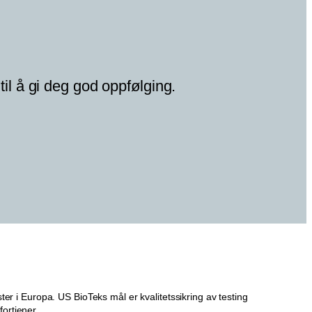
til å gi deg god oppfølging.
er i Europa. US BioTeks mål er kvalitetssikring av testing
ortjener.