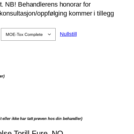
rt. NB! Behandlerens honorar for
 konsultasjon/oppfølging kommer i tillegg
Nullstill
er)
t eller ikke har tatt prøven hos din behandler)
lse Torill Fure, NO