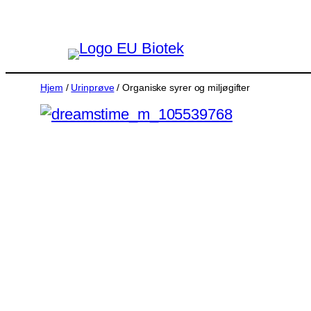
Hopp
til
innhold
Hjem
/
Urinprøve
/ Organiske syrer og miljøgifter