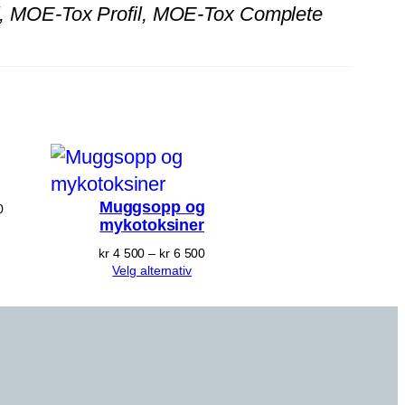
rofil, MOE-Tox Profil, MOE-Tox Complete
Muggsopp og
Prisområde:
0
mykotoksiner
kr 2 600
til
Prisområde:
kr
4 500
–
kr
6 500
kr 8 900
kr 4 500
Velg alternativ
til
kr 6 500