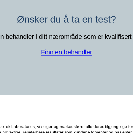
n
t
Ønsker du å ta en test?
a
l
n behandler i ditt nærområde som er kvalifisert 
l
Finn en behandler
ek Laboratories, vi selger og markedsfører alle deres tilgjengelige test
nøyaktige, repeterbare resultater som kundene forventer og pasienter f