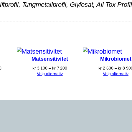
r
iftprofil, Tungmetallprofil, Glyfosat, All-Tox P
o
g
m
i
l
j
Matsensitivitet
Mikrobiomet
ø
Prisområde:
Prisområde:
0
kr
3 100
–
kr
7 200
kr
2 600
–
kr
8 90
g
kr 2 700
kr 3 100
Velg alternativ
Velg alternativ
til
til
i
kr 5 900
kr 7 200
f
t
e
r
a