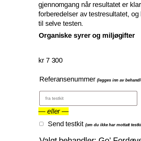
r
gjennomgang når resultatet er kla
å
forberedelser av testresultatet, og
d
til selve testen.
e
Organiske syrer og miljøgifter
:
k
kr
7 300
r
Referansenummer
1
(legges inn av behandl
4
0
—
eller
—
0
Send testkit
(om du ikke har mottatt testki
t
i
Valgt behandler:
Go’ Fordøye