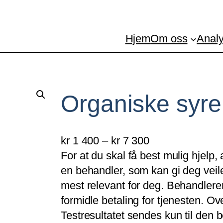
Hjem
Om oss
Analy
Organiske syrer
P
kr
1 400
–
kr
7 300
r
For at du skal få best mulig hjelp,
i
en behandler, som kan gi deg veile
s
mest relevant for deg. Behandleren 
o
formidle betaling for tjenesten. Ov
m
Testresultatet sendes kun til den 