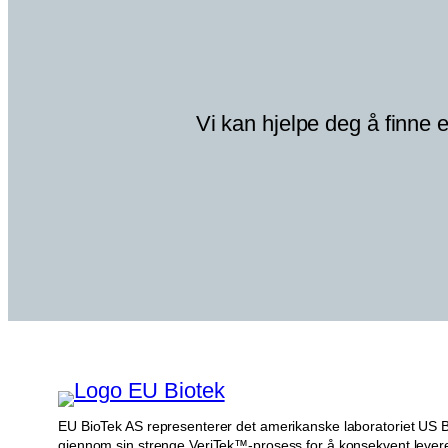
Vi kan hjelpe deg å finne e
EU BioTek AS representerer det amerikanske laboratoriet US BioT
gjennom sin strenge VeriTek™-prosess for å konsekvent levere 