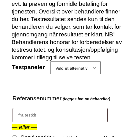
r
evt. ta prøven og formidle betaling for
å
tjenesten. Oversikt over behandlere finner
d
du her. Testresultatet sendes kun til den
e
behandleren du velger, som tar kontakt for
:
gjennomgang når resultatet er klart. NB!
k
Behandlerens honorar for forberedelser av
r
testresultatet, og konsultasjon/oppfølging
kommer i tillegg til selve testen.
2
Testpaneler
6
0
0
Referansenummer
(legges inn av behandler)
t
i
l
k
—
eller
—
r