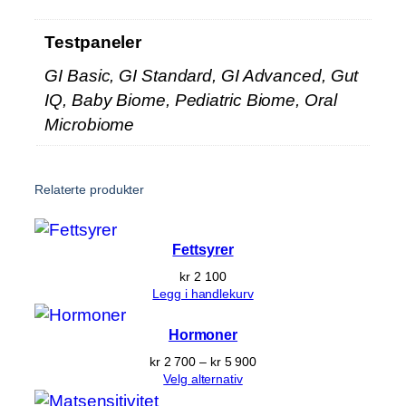
n
Testpaneler
t
a
GI Basic, GI Standard, GI Advanced, Gut
l
IQ, Baby Biome, Pediatric Biome, Oral
l
Microbiome
Relaterte produkter
Fettsyrer
kr
2 100
Legg i handlekurv
Hormoner
Prisområde:
kr
2 700
–
kr
5 900
kr 2 700
Velg alternativ
til