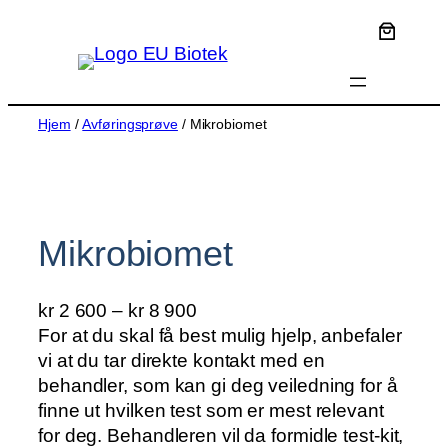
Hopp
til
innhold
Hjem
/
Avføringsprøve
/ Mikrobiomet
Mikrobiomet
P
kr
2 600
–
kr
8 900
r
For at du skal få best mulig hjelp, anbefaler
i
vi at du tar direkte kontakt med en
s
behandler, som kan gi deg veiledning for å
o
finne ut hvilken test som er mest relevant
m
for deg. Behandleren vil da formidle test-kit,