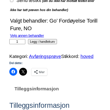
Send testkit
(om du ikke har mottatt testkit eller
8
ikke har tatt prøven hos din behandler)
Valgt behandler:
Go’ Fordøyelse Torill
9
Fure, NO
0
0
Velg annen behandler
M
Legg i handlekurv
i
k
Kategori:
Avføringsprøve
Stikkord:
hoved
r
Del dette:
o
Mer
b
i
o
Tilleggsinformasjon
m
e
t
Tilleggsinformasjon
a