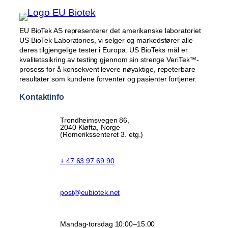
EU BioTek AS representerer det amerikanske laboratoriet
US BioTek Laboratories, vi selger og markedsfører alle
deres tilgjengelige tester i Europa. US BioTeks mål er
kvalitetssikring av testing gjennom sin strenge VeriTek™-
prosess for å konsekvent levere nøyaktige, repeterbare
resultater som kundene forventer og pasienter fortjener.
Kontaktinfo
Trondheimsvegen 86,
2040 Kløfta, Norge
(Romerikssenteret 3. etg.)
+ 47 63 97 69 90
post@eubiotek.net
Mandag-torsdag 10:00–15:00