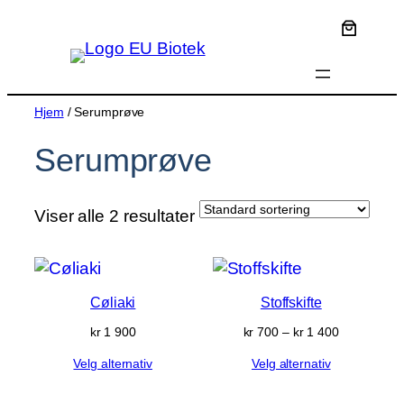
Hopp
til
innhold
Hjem
/ Serumprøve
Serumprøve
Viser alle 2 resultater
Cøliaki
Stoffskifte
Prisområde
kr
1 900
kr
700
–
kr
1 400
kr 700
Velg alternativ
Velg alternativ
til
kr 1 400