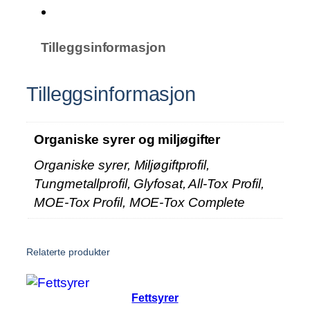
e
s
y
Tilleggsinformasjon
r
e
r
Tilleggsinformasjon
o
g
m
Organiske syrer og miljøgifter
i
Organiske syrer, Miljøgiftprofil,
l
Tungmetallprofil, Glyfosat, All-Tox Profil,
j
MOE-Tox Profil, MOE-Tox Complete
ø
g
i
Relaterte produkter
f
t
e
Fettsyrer