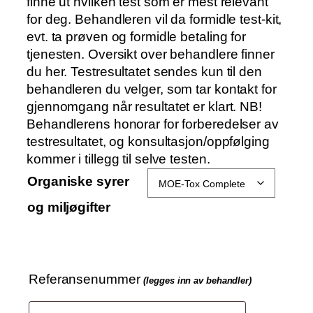
o
finne ut hvilken test som er mest relevant
m
for deg. Behandleren vil da formidle test-kit,
r
evt. ta prøven og formidle betaling for
å
tjenesten. Oversikt over behandlere finner
d
du her. Testresultatet sendes kun til den
e
behandleren du velger, som tar kontakt for
:
gjennomgang når resultatet er klart. NB!
k
Behandlerens honorar for forberedelser av
r
testresultatet, og konsultasjon/oppfølging
kommer i tillegg til selve testen.
1
Organiske syrer
og miljøgifter
4
0
0
t
Referansenummer
i
(legges inn av behandler)
l