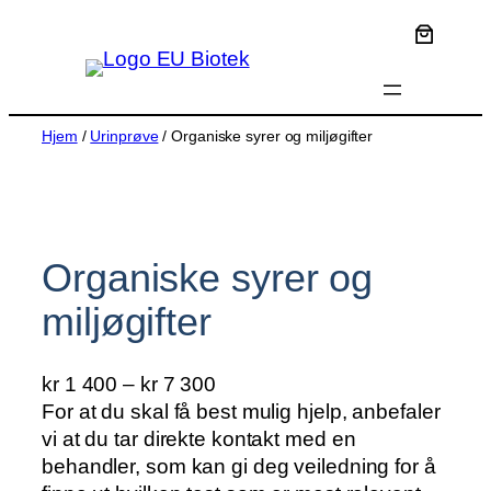
Hopp
til
innhold
Hjem
/
Urinprøve
/ Organiske syrer og miljøgifter
Organiske syrer og
miljøgifter
P
kr
1 400
–
kr
7 300
r
For at du skal få best mulig hjelp, anbefaler
i
vi at du tar direkte kontakt med en
s
behandler, som kan gi deg veiledning for å