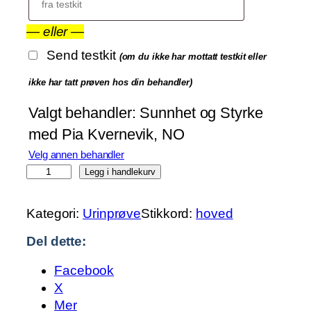
k
r
—
eller
—
7
Send testkit
(om du ikke har mottatt testkit eller
ikke har tatt prøven hos din behandler)
3
0
Valgt behandler:
Sunnhet og Styrke
0
med Pia Kvernevik, NO
Velg annen behandler
O
Legg i handlekurv
r
g
Kategori:
Urinprøve
Stikkord:
hoved
a
Del dette:
n
i
Facebook
s
X
k
Mer