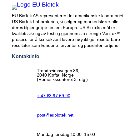
EU BioTek AS representerer det amerikanske laboratoriet
US BioTek Laboratories, vi selger og markedsfører alle
deres tilgjengelige tester i Europa. US BioTeks mål er
kvalitetssikring av testing gjennom sin strenge VeriTek™-
prosess for å konsekvent levere nøyaktige, repeterbare
resultater som kundene forventer og pasienter fortjener.
Kontaktinfo
Trondheimsvegen 86,
2040 Kløfta, Norge
(Romerikssenteret 3. etg.)
+ 47 63 97 69 90
post@eubiotek.net
Mandag-torsdag 10:00–15:00