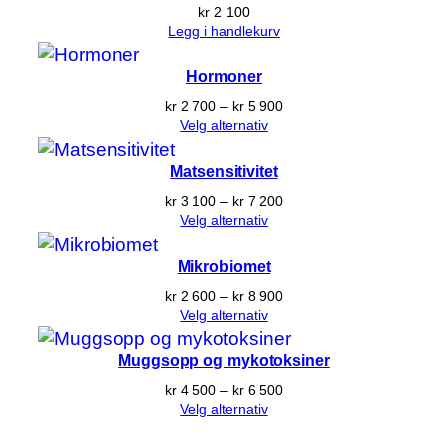
r
kr
2 100
a
Legg i handlekurv
n
t
Hormoner
a
Prisområde:
kr
2 700
–
kr
5 900
kr 2 700
l
Velg alternativ
til
l
kr 5 900
Matsensitivitet
Prisområde:
kr
3 100
–
kr
7 200
kr 3 100
Velg alternativ
til
kr 7 200
Mikrobiomet
Prisområde:
kr
2 600
–
kr
8 900
kr 2 600
Velg alternativ
til
kr 8 900
Muggsopp og mykotoksiner
Prisområde:
kr
4 500
–
kr
6 500
kr 4 500
Velg alternativ
til
kr 6 500