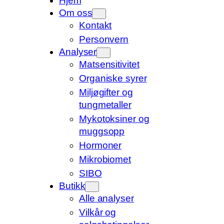
Hjem
Om oss
Kontakt
Personvern
Analyser
Matsensitivitet
Organiske syrer
Miljøgifter og
tungmetaller
Mykotoksiner og
muggsopp
Hormoner
Mikrobiomet
SIBO
Butikk
Alle analyser
Vilkår og