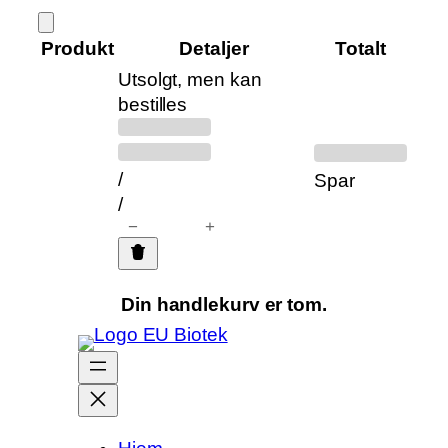
Hopp
til
Produkt
Detaljer
Totalt
innhold
Utsolgt, men kan
Produkter
bestilles
Tidligere
Rabattert
i
pris:
pris:
handlekurven
/
Spar
/
−
+
Din handlekurv er tom.