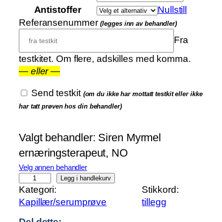
4
Antistoffer
Nullstill
Referansenummer
(legges inn av behandler)
2
0
Fra
0
testkitet. Om flere, adskilles med komma.
—
eller
—
Send testkit
(om du ikke har mottatt testkit eller ikke
har tatt prøven hos din behandler)
Valgt behandler:
Siren Myrmel
ernæringsterapeut, NO
Velg annen behandler
L
Legg i handlekurv
Kategori:
Stikkord:
u
Kapillær/serumprøve
tillegg
f
t
Del dette: