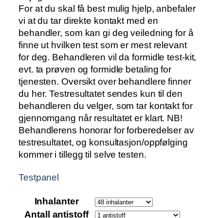
For at du skal få best mulig hjelp, anbefaler
d
vi at du tar direkte kontakt med en
e
behandler, som kan gi deg veiledning for å
:
finne ut hvilken test som er mest relevant
k
for deg. Behandleren vil da formidle test-kit,
r
evt. ta prøven og formidle betaling for
tjenesten. Oversikt over behandlere finner
1
du her. Testresultatet sendes kun til den
behandleren du velger, som tar kontakt for
4
gjennomgang når resultatet er klart. NB!
0
Behandlerens honorar for forberedelser av
0
testresultatet, og konsultasjon/oppfølging
t
kommer i tillegg til selve testen.
i
l
Testpanel
k
r
Inhalanter
Antall antistoff