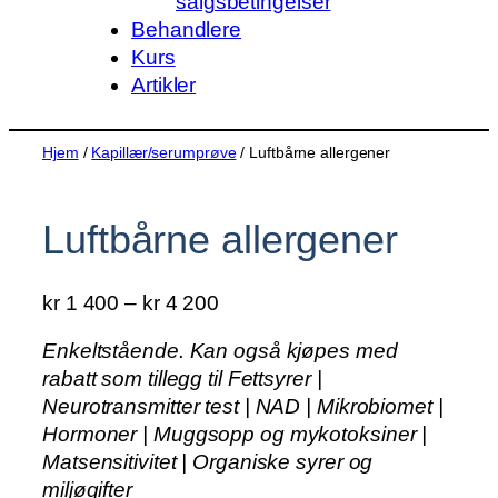
salgsbetingelser
Behandlere
Kurs
Artikler
Hjem
/
Kapillær/serumprøve
/ Luftbårne allergener
Luftbårne allergener
P
kr
1 400
–
kr
4 200
r
Enkeltstående. Kan også kjøpes med
i
rabatt som tillegg til Fettsyrer |
s
Neurotransmitter test | NAD | Mikrobiomet |
o
Hormoner | Muggsopp og mykotoksiner |
m
Matsensitivitet | Organiske syrer og
r
miljøgifter
å