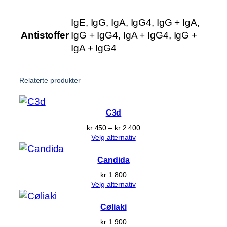
a
l
IgE, IgG, IgA, IgG4, IgG + IgA,
l
Antistoffer
IgG + IgG4, IgA + IgG4, IgG +
IgA + IgG4
Relaterte produkter
C3d
Prisområde:
kr
450
–
kr
2 400
kr 450
Velg alternativ
til
kr 2 400
Candida
kr
1 800
Velg alternativ
Cøliaki
kr
1 900