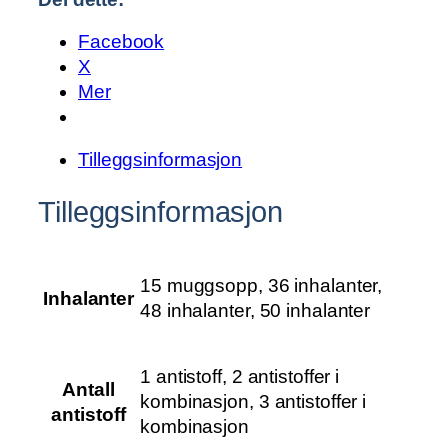
b
å
Facebook
r
X
n
Mer
e
a
Tilleggsinformasjon
l
l
Tilleggsinformasjon
e
r
g
15 muggsopp, 36 inhalanter,
e
Inhalanter
48 inhalanter, 50 inhalanter
n
e
r
1 antistoff, 2 antistoffer i
a
Antall
kombinasjon, 3 antistoffer i
n
antistoff
kombinasjon
t