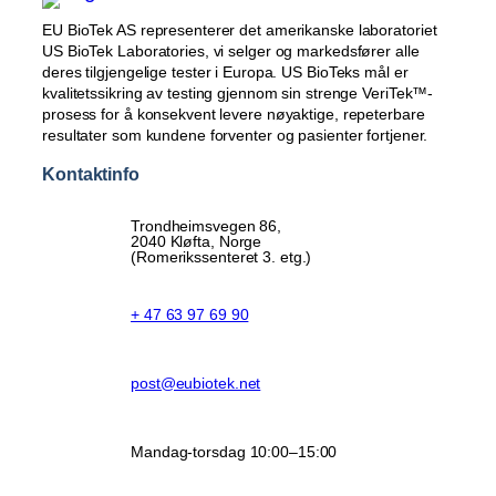
EU BioTek AS representerer det amerikanske laboratoriet
US BioTek Laboratories, vi selger og markedsfører alle
deres tilgjengelige tester i Europa. US BioTeks mål er
kvalitetssikring av testing gjennom sin strenge VeriTek™-
prosess for å konsekvent levere nøyaktige, repeterbare
resultater som kundene forventer og pasienter fortjener.
Kontaktinfo
Trondheimsvegen 86,
2040 Kløfta, Norge
(Romerikssenteret 3. etg.)
+ 47 63 97 69 90
post@eubiotek.net
Mandag-torsdag 10:00–15:00