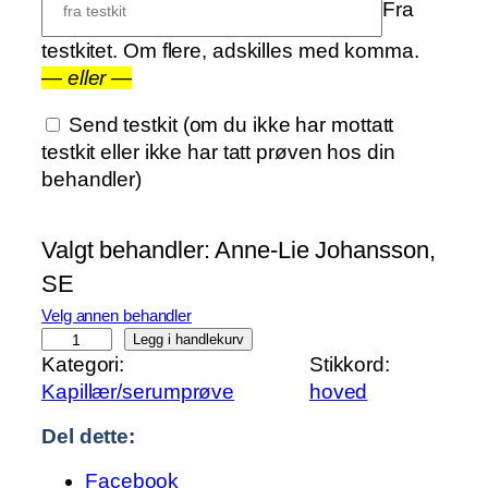
Fra
testkitet. Om flere, adskilles med komma.
—
eller
—
Send testkit
(om du ikke har mottatt
testkit eller ikke har tatt prøven hos din
behandler)
Valgt behandler:
Anne-Lie Johansson,
SE
Velg annen behandler
F
Legg i handlekurv
Kategori:
Stikkord:
e
Kapillær/serumprøve
hoved
t
t
Del dette:
s
y
Facebook