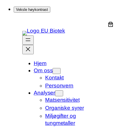
Veksle høykontrast
Hopp
til
innhold
Hjem
Om oss
Kontakt
Personvern
Analyser
Matsensitivitet
Organiske syrer
Miljøgifter og
tungmetaller