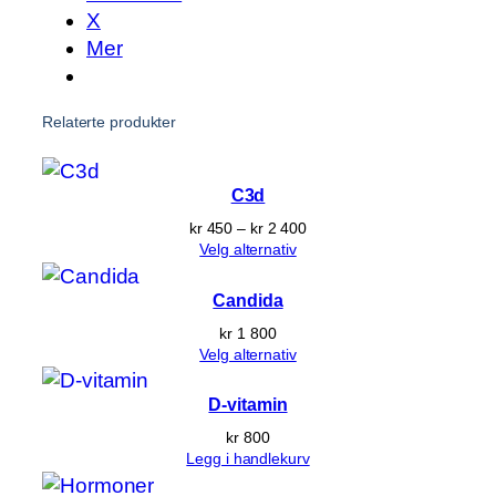
r
X
e
Mer
r
a
Relaterte produkter
n
t
a
C3d
l
Prisområde:
kr
450
–
kr
2 400
l
kr 450
Velg alternativ
til
kr 2 400
Candida
kr
1 800
Velg alternativ
D-vitamin
kr
800
Legg i handlekurv