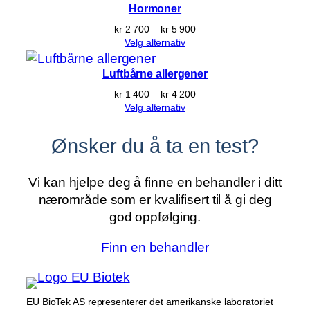
Hormoner
Prisområde:
kr
2 700
–
kr
5 900
kr 2 700
Velg alternativ
til
kr 5 900
Luftbårne allergener
Prisområde:
kr
1 400
–
kr
4 200
kr 1 400
Velg alternativ
til
kr 4 200
Ønsker du å ta en test?
Vi kan hjelpe deg å finne en behandler i ditt
nærområde som er kvalifisert til å gi deg
god oppfølging.
Finn en behandler
EU BioTek AS representerer det amerikanske laboratoriet