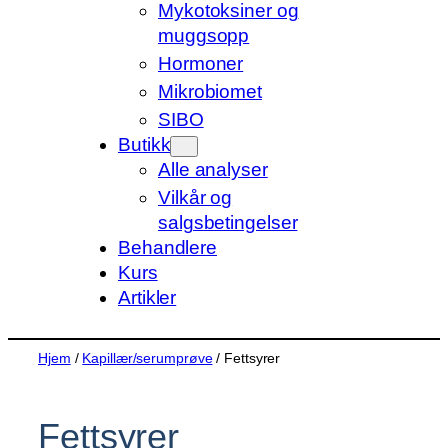
Mykotoksiner og
muggsopp
Hormoner
Mikrobiomet
SIBO
Butikk
Alle analyser
Vilkår og
salgsbetingelser
Behandlere
Kurs
Artikler
Hjem
/
Kapillær/serumprøve
/ Fettsyrer
Fettsyrer