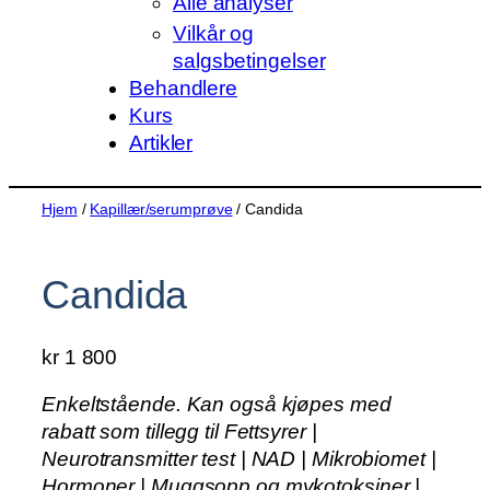
Alle analyser
Vilkår og
salgsbetingelser
Behandlere
Kurs
Artikler
Hjem
/
Kapillær/serumprøve
/ Candida
Candida
kr
1 800
Enkeltstående. Kan også kjøpes med
rabatt som tillegg til Fettsyrer |
Neurotransmitter test | NAD | Mikrobiomet |
Hormoner | Muggsopp og mykotoksiner |