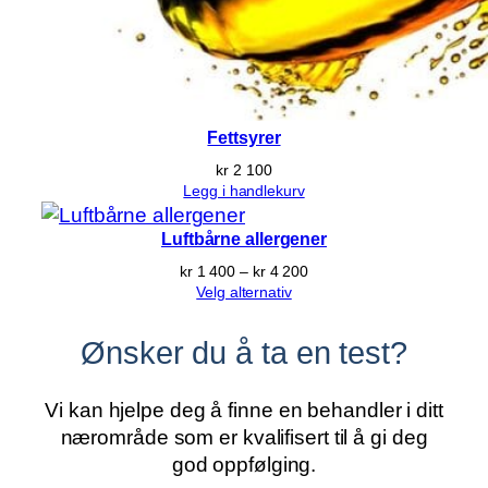
Fettsyrer
kr
2 100
Legg i handlekurv
Luftbårne allergener
Prisområde:
kr
1 400
–
kr
4 200
kr 1 400
Velg alternativ
til
kr 4 200
Ønsker du å ta en test?
Vi kan hjelpe deg å finne en behandler i ditt
nærområde som er kvalifisert til å gi deg
god oppfølging.