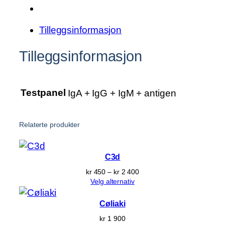
n
t
Tilleggsinformasjon
a
l
Tilleggsinformasjon
l
Testpanel
IgA + IgG + IgM + antigen
Relaterte produkter
C3d
Prisområde:
kr
450
–
kr
2 400
kr 450
Velg alternativ
til
kr 2 400
Cøliaki
kr
1 900