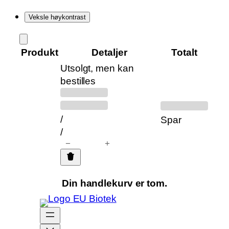
Veksle høykontrast
Hopp
til
Produkt
Detaljer
Totalt
innhold
Utsolgt, men kan
Produkter
bestilles
Tidligere
Rabattert
i
pris:
pris:
handlekurven
/
Spar
/
−
+
Din handlekurv er tom.