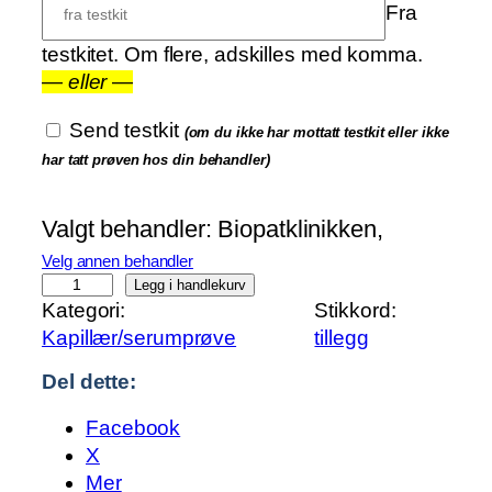
Fra
testkitet. Om flere, adskilles med komma.
—
eller
—
Send testkit
(om du ikke har mottatt testkit eller ikke
har tatt prøven hos din behandler)
Valgt behandler:
Biopatklinikken,
Velg annen behandler
C
Legg i handlekurv
Kategori:
Stikkord:
a
Kapillær/serumprøve
tillegg
n
d
Del dette:
i
d
Facebook
a
X
a
Mer