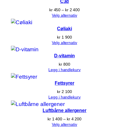
C3d
Prisområde:
kr
450
–
kr
2 400
kr 450
Velg alternativ
til
kr 2 400
Cøliaki
kr
1 900
Velg alternativ
D-vitamin
kr
800
Legg i handlekurv
Fettsyrer
kr
2 100
Legg i handlekurv
Luftbårne allergener
Prisområde:
kr
1 400
–
kr
4 200
kr 1 400
Velg alternativ