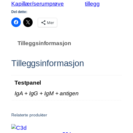
d
Kapillær/serumprøve
tillegg
i
Del dette:
d
Mer
a
a
n
Tilleggsinformasjon
t
a
l
Tilleggsinformasjon
l
Testpanel
IgA + IgG + IgM + antigen
Relaterte produkter