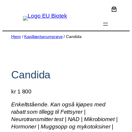
Hopp
til
innhold
Hjem
/
Kapillær/serumprøve
/ Candida
Candida
kr
1 800
Enkeltstående. Kan også kjøpes med
rabatt som tillegg til Fettsyrer |
Neurotransmitter test | NAD | Mikrobiomet |
Hormoner | Muggsopp og mykotoksiner |