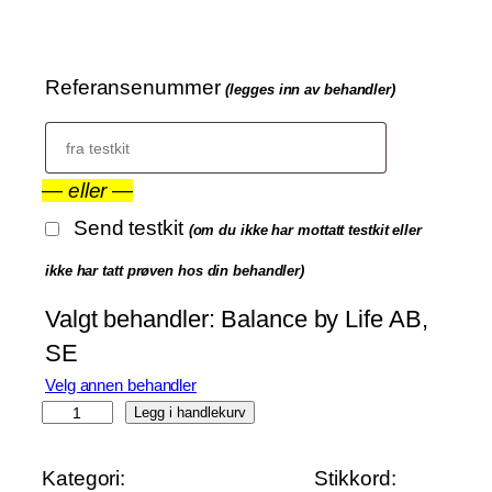
Referansenummer
(legges inn av behandler)
—
eller
—
Send testkit
(om du ikke har mottatt testkit eller
ikke har tatt prøven hos din behandler)
Valgt behandler:
Balance by Life AB,
SE
Velg annen behandler
C
Legg i handlekurv
a
n
Kategori:
Stikkord: