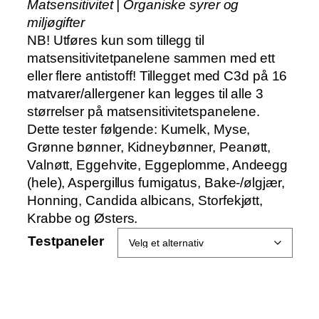
Matsensitivitet | Organiske syrer og
r
miljøgifter
å
NB! Utføres kun som tillegg til
d
matsensitivitetpanelene sammen med ett
e
eller flere antistoff! Tillegget med C3d på 16
:
matvarer/allergener kan legges til alle 3
k
størrelser på matsensitivitetspanelene.
r
Dette tester følgende: Kumelk, Myse,
Grønne bønner, Kidneybønner, Peanøtt,
4
Valnøtt, Eggehvite, Eggeplomme, Andeegg
5
(hele), Aspergillus fumigatus, Bake-/ølgjær,
0
Honning, Candida albicans, Storfekjøtt,
t
Krabbe og Østers.
i
l
Testpaneler
k
r
2