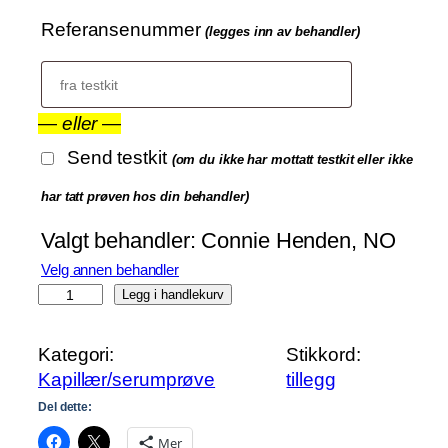
Referansenummer
(legges inn av behandler)
4
0
0
—
eller
—
Send testkit
(om du ikke har mottatt testkit eller ikke
har tatt prøven hos din behandler)
Valgt behandler:
Connie Henden, NO
Velg annen behandler
C
Legg i handlekurv
3
d
Kategori:
Stikkord:
a
Kapillær/serumprøve
tillegg
n
Del dette:
t
Mer
a