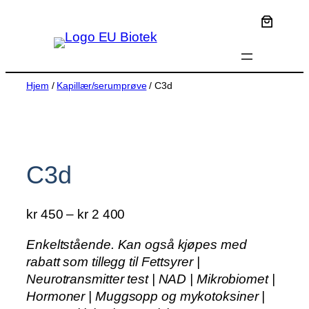
Hopp
til
innhold
Hjem
/
Kapillær/serumprøve
/ C3d
C3d
P
kr
450
–
kr
2 400
r
Enkeltstående. Kan også kjøpes med
i
rabatt som tillegg til Fettsyrer |
s
Neurotransmitter test | NAD | Mikrobiomet |
o
Hormoner | Muggsopp og mykotoksiner |
m